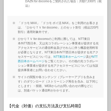
DAZN for docomoをご契約された場合：月額7,330円（税
込）
※
「ドコモ MAX」「ドコモ ポイ活 MAX」をご利用のお客さま
は、「ひかりＴＶ for docomo」とのセット割引（税込220円
割引）適用対象外です。
※
ひかりＴＶ for docomoのご利用に際しては、NTT東日
本/NTT西日本、又は光コラボレーション事業者が提供する光
アクセスサービスの通信料金及びそれらに伴う機器使用料等
が必要となります。NTT東日本/NTT西日本が提供する光アク
セスサービスについては、
NTT東日本ホームページ
及び
NTT
西日本ホームページ
をご覧ください。その他の光コラボレー
ション事業者が提供する光アクセスサービスについては当該
提供事業者にお問い合わせください。
※
サイトの閲覧や各コンテンツ（プレーヤーアプリを含みま
す）のダウンロード（ストリーミング再生を含み、以下同じ
とします）・視聴、WEBからのお問い合わせの際などに
は、別途パケット通信料がかかります。
【代金（対価）の支払方法及び支払時期】