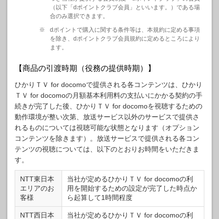
（以下「dポイントクラブ会員」といいます。）である場
合のみ選択できます。
※
dポイントで購入に関する条件等は、本規約に定める事項
を除き、dポイントクラブ会員規約に定めるところにより
ます。
【商品の引渡時期（役務の提供時期）】
ひかりＴＶ for docomoで提供される各コンテンツは、ひかり
ＴＶ for docomoの月額基本利用料の支払いにかかる契約の手
続きが完了した後、ひかりＴＶ for docomoを視聴するための
動作環境が整い次第、放送サービス以外のサービスで提供さ
れるものについては視聴可能な状態となります（オプション
コンテンツを除きます）。放送サービスで提供される各コン
テンツの視聴については、以下のとおりお時間をいただきま
す。
NTT東日本
当社が定めるひかりＴＶ for docomoの利
エリアのお
用を開始するための設定が完了した時点か
客様
ら起算して1時間程度
NTT西日本
当社が定めるひかりＴＶ for docomoの利