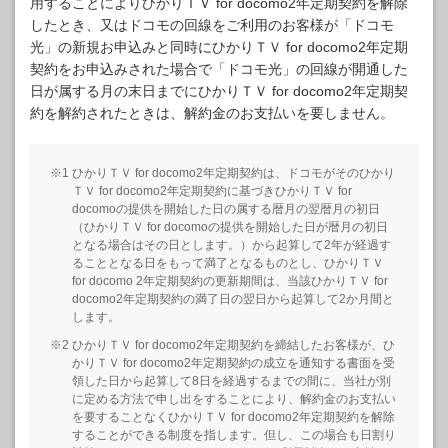
用することによりひかりＴＶ for docomo2年定期契約を解除
したとき、又はドコモの回線をご利用のお客様が「ドコモ
光」の新規お申込みと同時にひかりＴＶ for docomo2年定期
契約をお申込みされた場合で「ドコモ光」の回線が開通した
日が属する月の末日までにひかりＴＶ for docomo2年定期契
約を解約されたときは、解約金のお支払いを要しません。
※1 ひかりＴＶ for docomo2年定期契約は、ドコモがそのひかり
ＴＶ for docomo2年定期契約に基づきひかりＴＶ for
docomoの提供を開始した日の属する暦月の翌暦月の初日
（ひかりＴＶ for docomoの提供を開始した日が暦月の初日
となる場合はその日とします。）から起算して2年が経過す
ることとなる日をもって満了となるものとし、ひかりＴＶ
for docomo 2年定期契約の更新期間は、当該ひかりＴＶ for
docomo2年定期契約の満了日の翌日から起算して2か月間と
します。
※2 ひかりＴＶ for docomo2年定期契約を締結したお客様が、ひ
かりＴＶ for docomo2年定期契約の成立を通知する書面を受
領した日から起算して8日を経過するまでの間に、当社が別
に定める方法で申し出をすることにより、解約金のお支払い
を要することなくひかりＴＶ for docomo2年定期契約を解除
することができる制度を指します。但し、この場合も日割り