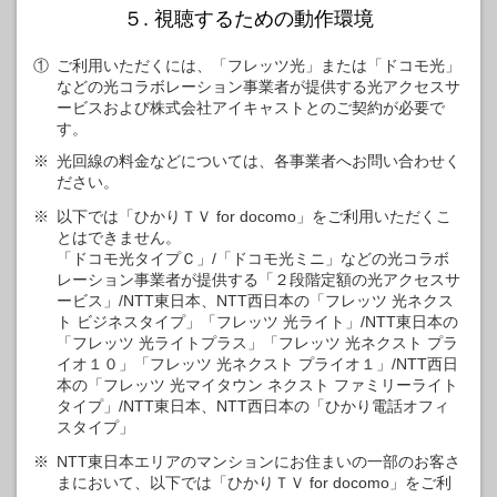
５. 視聴するための動作環境
①
ご利用いただくには、「フレッツ光」または「ドコモ光」
などの光コラボレーション事業者が提供する光アクセスサ
ービスおよび株式会社アイキャストとのご契約が必要で
す。
※
光回線の料金などについては、各事業者へお問い合わせく
ださい。
※
以下では「ひかりＴＶ for docomo」をご利用いただくこ
とはできません。
「ドコモ光タイプＣ」/「ドコモ光ミニ」などの光コラボ
レーション事業者が提供する「２段階定額の光アクセスサ
ービス」/NTT東日本、NTT西日本の「フレッツ 光ネクス
ト ビジネスタイプ」「フレッツ 光ライト」/NTT東日本の
「フレッツ 光ライトプラス」「フレッツ 光ネクスト プラ
イオ１０」「フレッツ 光ネクスト プライオ１」/NTT西日
本の「フレッツ 光マイタウン ネクスト ファミリーライト
タイプ」/NTT東日本、NTT西日本の「ひかり電話オフィ
スタイプ」
※
NTT東日本エリアのマンションにお住まいの一部のお客さ
まにおいて、以下では「ひかりＴＶ for docomo」をご利