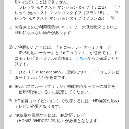
用いただくことはできません。
「フレッツ 光ネクスト マンションタイプ（ミニB）」「フ
レッツ 光ネクスト マンションタイプ（プラン1B）」「フ
レッツ 光ネクスト マンションタイプ（プラン2B）」等
※
お客さまのご利用環境や､ネットワーク混雑状況によりご
利用になれない場合があります。
②
ご利用いただくには、「ドコモテレビターミナル」と
「IPv6対応ルーター」と「dアカウント」が必要です。ド
コモテレビターミナルの詳細は、
こちら
からご確認いただ
けます。
※
「ひかりＴＶ for docomo」1契約につき、「ドコモテレビ
ターミナル」1台が必要です。
※
IPv6パススルー（ブリッジ）機能対応ルーターの機能を
「使用/有効にする」に設定してください。
※
HD画質（ハイビジョン）で視聴するには、HD画質対応の
テレビが必要となります。
※
4K映像を視聴するには、4K対応テレビ
（HDMI2.0/HDCP2.2対応）が必要となります。