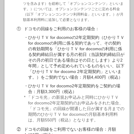
ツを含みます）を総称して「オプションコンテンツ」といいま
す。）については、オプションコンテンツごとに定める料金
（以下「オプションコンテンツ利用料金」といいます。）が月
額基本利用料に追加して必要となります。
①
ドコモの回線をご利用のお客様の場合：
ひかりＴＶ for docomoの2年定期契約（ひかりＴＶ
for docomoの利用に係る契約であって、その契約
の有効期間を「ひかりＴＶ for docomoの利用に係
る契約締結日が属する月の初日（当該契約締結日が
その月の初日である場合はその日とします）より2
年間」として予め定められているものをいい、以下
「ひかりＴＶ for docomo 2年定期契約」といいま
す。）をご契約でない場合：月額4,400円（税込）
ひかりＴＶ for docomo2年定期契約をご契約の場
合：月額3,300円（税込）
* 「ドコモ光」の新規お申込みと同時にひかりＴＶ
for docomo2年定期契約のお申込みをされた場合、
「ドコモ光」の回線が開通した日が属する月までの
期間のひかりＴＶ for docomoの月額基本利用料
は、月額550円（税込）となります。
②
ドコモの回線をご利用でないお客様の場合：月額