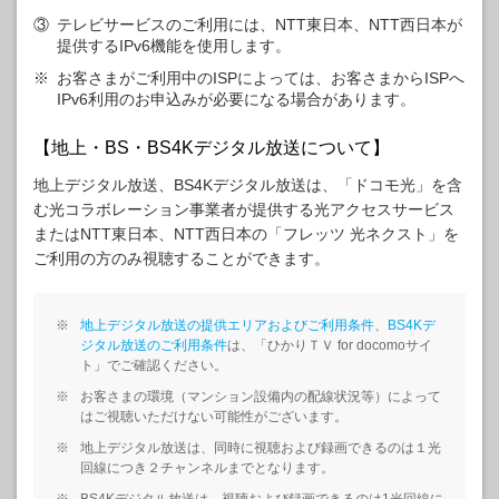
③
テレビサービスのご利用には、NTT東日本、NTT西日本が
提供するIPv6機能を使用します。
※
お客さまがご利用中のISPによっては、お客さまからISPへ
IPv6利用のお申込みが必要になる場合があります。
【地上・BS・BS4Kデジタル放送について】
地上デジタル放送、BS4Kデジタル放送は、「ドコモ光」を含
む光コラボレーション事業者が提供する光アクセスサービス
またはNTT東日本、NTT西日本の「フレッツ 光ネクスト」を
ご利用の方のみ視聴することができます。
※
地上デジタル放送の提供エリアおよびご利用条件
、
BS4Kデ
ジタル放送のご利用条件
は、「ひかりＴＶ for docomoサイ
ト」でご確認ください。
※
お客さまの環境（マンション設備内の配線状況等）によって
はご視聴いただけない可能性がございます。
※
地上デジタル放送は、同時に視聴および録画できるのは１光
回線につき２チャンネルまでとなります。