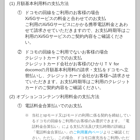
月額基本利用料の支払方法
①
ドコモの回線をご利用のお客様の場合
Xi/5Gサービスの料金と合わせてのお支払
ご利用のXi/5Gサービスにかかる携帯電話料金とあわ
せて請求させていただきますので、お支払時期等はご
利用のXi/5Gサービスのご契約内容をご確認くださ
い。
②
ドコモの回線をご利用でないお客様の場合
クレジットカードでのお支払
クレジットカード会社がお客様のひかりＴＶ for
docomoの月額基本利用料の請求・支払をドコモへ立
替払いし、クレジットカード会社がお客様へ請求させ
ていただきます。お支払時期等はご利用のクレジット
カードのご契約内容をご確認ください。
オプションコンテンツ利用料金の支払方法
①
電話料金合算払いでのお支払
※
当社とspモード又はiモードの利用に係る契約を締結してい
るドコモの回線をご利用のお客様のみ選択できます。「電
話料金合算払い」による支払方法及び支払時期の詳細は
「電話料金合算払い」の
ご利用案内ページ
よりご確認くだ
さい。ただし、この場合、ドコモ口座充当をご利用いただ