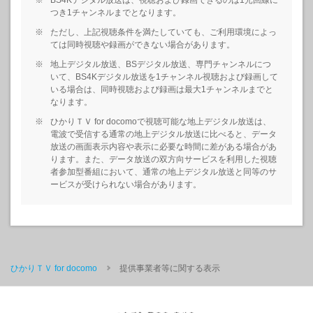
※
BS4Kデジタル放送は、視聴および録画できるのは1光回線に
つき1チャンネルまでとなります。
※
ただし、上記視聴条件を満たしていても、ご利用環境によっ
ては同時視聴や録画ができない場合があります。
※
地上デジタル放送、BSデジタル放送、専門チャンネルにつ
いて、BS4Kデジタル放送を1チャンネル視聴および録画して
いる場合は、同時視聴および録画は最大1チャンネルまでと
なります。
※
ひかりＴＶ for docomoで視聴可能な地上デジタル放送は、
電波で受信する通常の地上デジタル放送に比べると、データ
放送の画面表示内容や表示に必要な時間に差がある場合があ
ります。また、データ放送の双方向サービスを利用した視聴
者参加型番組において、通常の地上デジタル放送と同等のサ
ービスが受けられない場合があります。
ひかりＴＶ for docomo
提供事業者等に関する表示