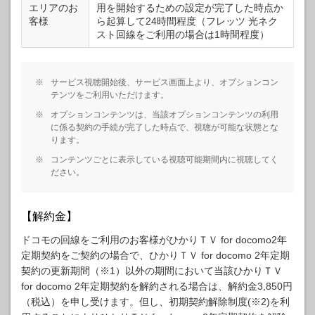
エリアのお
用を開始するための設定が完了した時点か
客様
ら起算して24時間程度（フレッツ 光ネク
スト回線をご利用の場合は1時間程度）
※
サービス視聴開始後、サービス画面上より、オプションコン
テンツをご利用いただけます。
※
オプションコンテンツは、当該オプションコンテンツの利用
に係る契約の手続が完了した時点で、視聴が可能な状態とな
ります。
※
コンテンツごとに表示している視聴可能期間内に視聴してく
ださい。
【解約金】
ドコモの回線をご利用のお客様がひかりＴＶ for docomo2年
定期契約をご契約の場合で、ひかりＴＶ for docomo 2年定期
契約の更新期間（※1）以外の期間において当該ひかりＴＶ
for docomo 2年定期契約を解約される場合は、解約金3,850円
（税込）を申し受けます。但し、初期契約解除制度(※2)を利