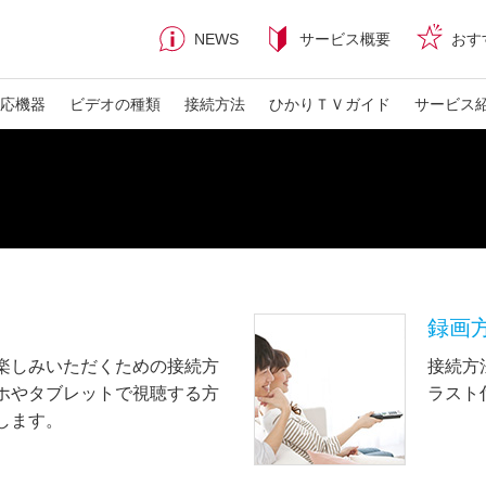
NEWS
サービス概要
おす
応機器
ビデオの種類
接続方法
ひかりＴＶガイド
サービス
録画
楽しみいただくための接続方
接続方
ホやタブレットで視聴する方
ラスト
します。