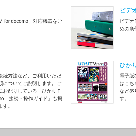
ビデ
for docomo」対応機器をご
ビデオ
。
めの条
ひか
接続方法など、ご利用いただ
電子版
順についてご説明します。ご
はこち
にお配りしている「ひかりＴ
など盛
ocomo 接続・操作ガイド」も掲
す。
ます。