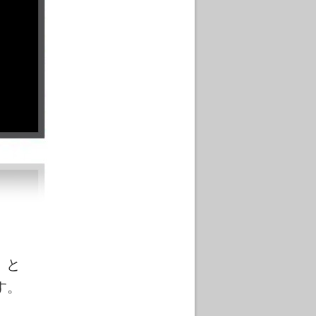
」と
す。