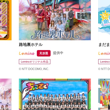
路地裏ホテル
まだま
提供中
見放題
Leminoオリジナル作品
Lemi
©
NTT DOCOMO, INC.
©
NTT D