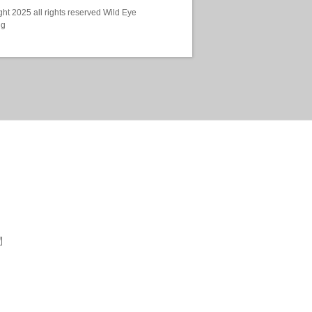
ht 2025 all rights reserved Wild Eye
ng
問