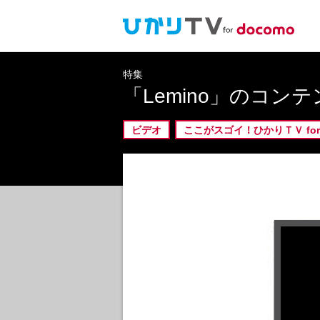
特集
「Lemino」のコ
ビデオ
ここがスゴイ！ひかりＴＶ for 