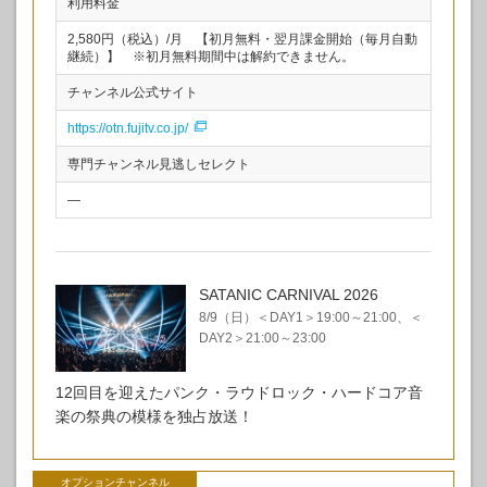
利用料金
2,580円（税込）/月​ 【初月無料・翌月課金開始（毎月自動
継続）】 ※初月無料期間中は解約できません。
チャンネル公式サイト
https://otn.fujitv.co.jp/
専門チャンネル見逃しセレクト
—
SATANIC CARNIVAL 2026
8/9（日）＜DAY1＞19:00～21:00、＜
DAY2＞21:00～23:00
12回目を迎えたパンク・ラウドロック・ハードコア音
楽の祭典の模様を独占放送！
オプションチャンネル