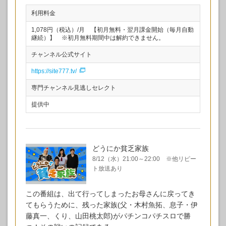
利用料金
1,078円（税込）/月 【初月無料・翌月課金開始（毎月自動
継続）】 ※初月無料期間中は解約できません。
チャンネル公式サイト
https://site777.tv/
専門チャンネル見逃しセレクト
提供中
どうにか貧乏家族
8/12（水）21:00～22:00 ※他リピー
ト放送あり
この番組は、出て行ってしまったお母さんに戻ってき
てもらうために、残った家族(父・木村魚拓、息子・伊
藤真一、くり、山田桃太郎)がパチンコパチスロで勝