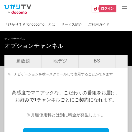
「ひかりＴＶ for docomo」とは
サービス紹介
ご利用ガイド
テレビサービス
オプションチャンネル
見放題
地デジ
BS
B
※
ナビゲーションを横へスクロールして表示することができます
高感度でマニアックな、こだわりの番組をお届け。
お好みで1チャンネルごとにご契約になれます。
※月額使用料とは別に料金が発生します。