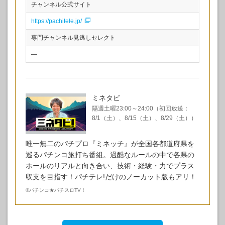
チャンネル公式サイト
https://pachitele.jp/
専門チャンネル見逃しセレクト
—
ミネタビ
隔週土曜23:00～24:00（初回放送：
8/1（土）、8/15（土）、8/29（土））
唯一無二のパチプロ『ミネッチ』が全国各都道府県を
巡るパチンコ旅打ち番組。過酷なルールの中で各県の
ホールのリアルと向き合い、技術・経験・力でプラス
収支を目指す！パチテレ!だけのノーカット版もアリ！
©
パチンコ★パチスロTV！