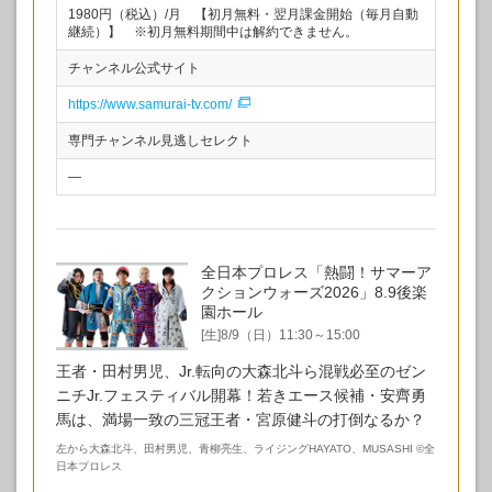
1980円（税込）/月 【初月無料・翌月課金開始（毎月自動
継続）】 ※初月無料期間中は解約できません。
チャンネル公式サイト
https://www.samurai-tv.com/
専門チャンネル見逃しセレクト
—
全日本プロレス「熱闘！サマーア
クションウォーズ2026」8.9後楽
園ホール
[生]8/9（日）11:30～15:00
王者・田村男児、Jr.転向の大森北斗ら混戦必至のゼン
ニチJr.フェスティバル開幕！若きエース候補・安齊勇
馬は、満場一致の三冠王者・宮原健斗の打倒なるか？
左から大森北斗、田村男児、青柳亮生、ライジングHAYATO、MUSASHI
©
全
日本プロレス