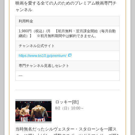
映画を愛する全ての人のためのプレミアム映画専門チ
ャンネル
利用料金
1,980円（税込）/月​ 【初月無料・翌月課金開始（毎月自動
継続）】 ※初月無料期間中は解約できません。
チャンネル公式サイト
https://www.bs10.jp/premium/
専門チャンネル見逃しセレクト
―
ロッキー[吹]
8/2（日）10:00～
当時無名だったシルヴェスター・スタローンを一躍ス